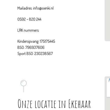
Mailadres:
info@oenki.nl
0592 – 820 244
LRK nummers:
Kinderopvang: 175175445
BSO: 796937606
Sport BSO: 230238567
Onze locatie in Ekehaar