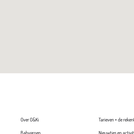
Over O&Ki
Tarieven + de reken
Babygroep
Nieuwtjes en activi