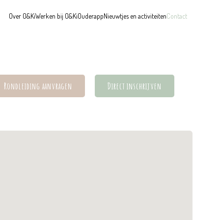
Over O&Ki
Werken bij O&Ki
Ouderapp
Nieuwtjes en activiteiten
Contact
Rondleiding aanvragen
Direct inschrijven