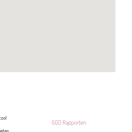
tool
GGD Rapporten
teiten