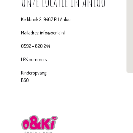
Onze locatie in Anloo
Kerkbrink 2, 9467 PH Anloo
Mailadres:
info@oenki.nl
0592 – 820 244
LRK nummers:
Kinderopvang:
BSO: