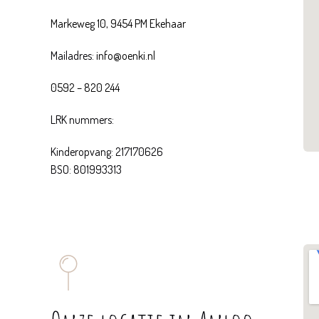
Markeweg 10, 9454 PM Ekehaar
Mailadres:
info@oenki.nl
0592 – 820 244
LRK nummers:
Kinderopvang:
217170626
BSO:
801993313